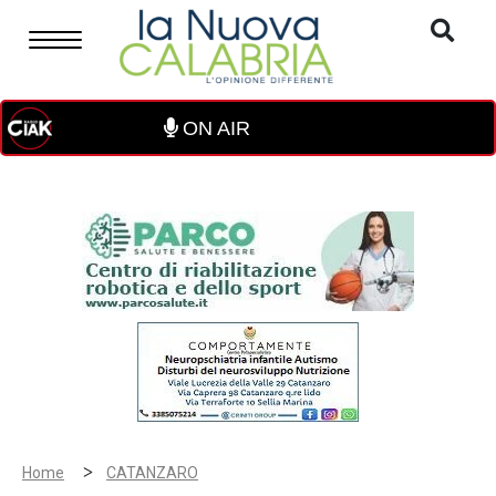
ON AIR
>
Home
CATANZARO