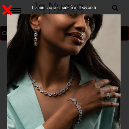
L'annuncio si chiuderà in 4 secondi
ON AIR
>
Home
CROTONE