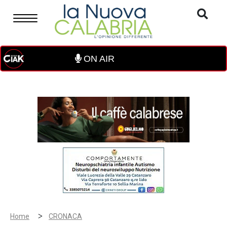
ON AIR
>
Home
CRONACA