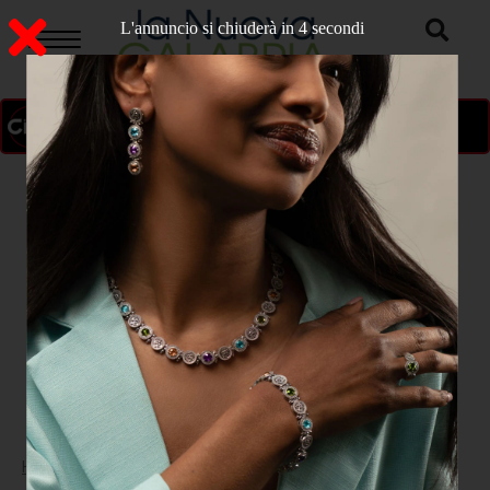
L'annuncio si chiuderà in 3 secondi
ON AIR
>
Home
POLITICA