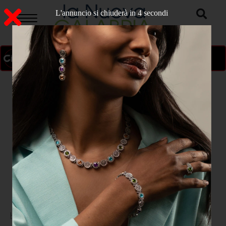
L'annuncio si chiuderà in 3 secondi
ON AIR
>
Home
ATTUALITA