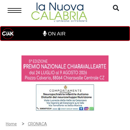
ON AIR
>
Home
CRONACA