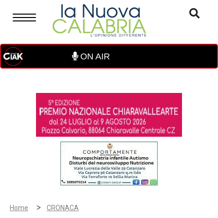
ON AIR
>
Home
CRONACA