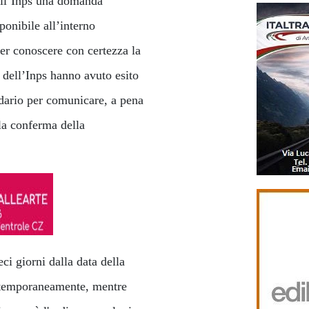
 all’Inps una domanda
onibile all’interno
per conoscere con certezza la
e dell’Inps hanno avuto esito
endario per comunicare, a pena
la conferma della
ci giorni dalla data della
contemporaneamente, mentre