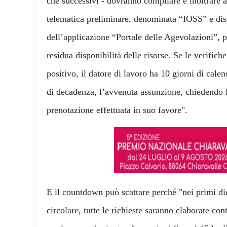
che successivi - dovranno compilare e inoltrare
telematica preliminare, denominata “IOSS” e disp
dell’applicazione “Portale delle Agevolazioni”, 
residua disponibilità delle risorse. Se le verifich
positivo, il datore di lavoro ha 10 giorni di cal
di decadenza, l’avvenuta assunzione, chiedendo 
prenotazione effettuata in suo favore".
E il countdown può scattare perché "nei primi die
circolare, tutte le richieste saranno elaborate 