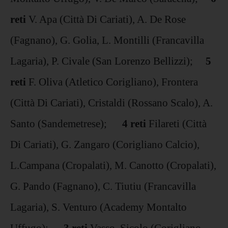
reti
V. Apa (Città Di Cariati), A. De Rose
(Fagnano), G. Golia, L. Montilli (Francavilla
Lagaria), P. Civale (San Lorenzo Bellizzi);
5
reti
F. Oliva (Atletico Corigliano), Frontera
(Città Di Cariati), Cristaldi (Rossano Scalo), A.
Santo (Sandemetrese);
4 reti
Filareti (Città
Di Cariati), G. Zangaro (Corigliano Calcio),
L.Campana (Cropalati), M. Canotto (Cropalati),
G. Pando (Fagnano), C. Tiutiu (Francavilla
Lagaria), S. Venturo (Academy Montalto
Uffugo);
3 reti
Vasso, Sicolo (Corigliano