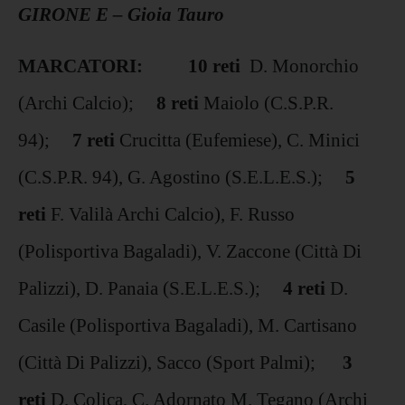
GIRONE E – Gioia Tauro
MARCATORI: 10 reti
D. Monorchio
(Archi Calcio);
8 reti
Maiolo (C.S.P.R.
94);
7 reti
Crucitta (Eufemiese), C. Minici
(C.S.P.R. 94), G. Agostino (S.E.L.E.S.);
5
reti
F. Valilà Archi Calcio), F. Russo
(Polisportiva Bagaladi), V. Zaccone (Città Di
Palizzi), D. Panaia (S.E.L.E.S.);
4 reti
D.
Casile (Polisportiva Bagaladi), M. Cartisano
(Città Di Palizzi), Sacco (Sport Palmi);
3
reti
D. Colica, C. Adornato M. Tegano (Archi