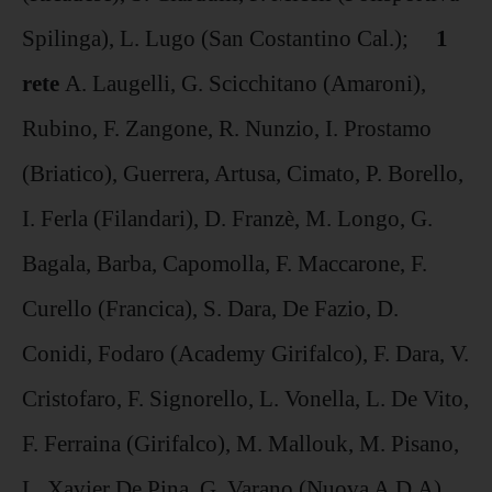
Spilinga), L. Lugo (San Costantino Cal.);
1
rete
A. Laugelli, G. Scicchitano (Amaroni),
Rubino, F. Zangone, R. Nunzio, I. Prostamo
(Briatico), Guerrera, Artusa, Cimato, P. Borello,
I. Ferla (Filandari), D. Franzè, M. Longo, G.
Bagala, Barba, Capomolla, F. Maccarone, F.
Curello (Francica), S. Dara, De Fazio, D.
Conidi, Fodaro (Academy Girifalco), F. Dara, V.
Cristofaro, F. Signorello, L. Vonella, L. De Vito,
F. Ferraina (Girifalco), M. Mallouk, M. Pisano,
L. Xavier De Pina, G. Varano (Nuova A.D.A),