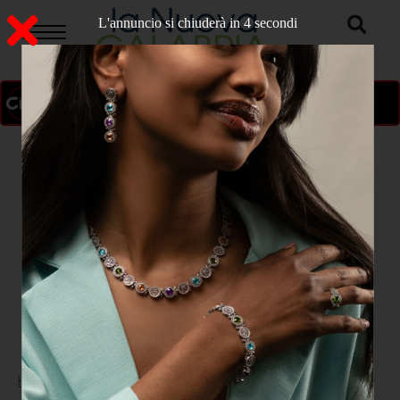
L'annuncio si chiuderà in 3 secondi
ON AIR
>
Home
ATTUALITA