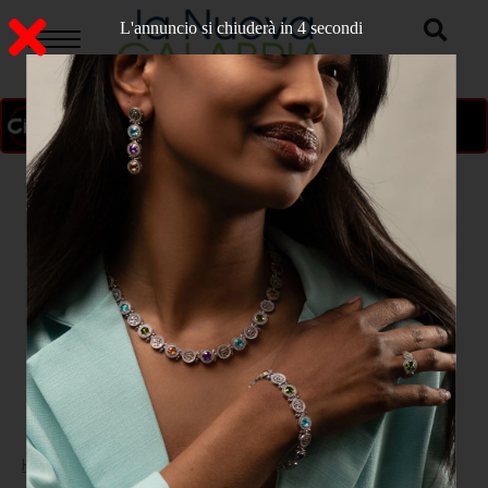
L'annuncio si chiuderà in 4 secondi
ON AIR
>
Home
SPORT