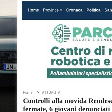
(current)
Home
Province
Cronaca
Politica
San
>
Home
ATTUALITA
Controlli alla movida Rendese
fermate, 6 giovani denunciati 