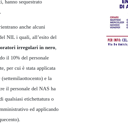
tti, hanno sequestrato
.
rientrano anche alcuni
del NIL i quali, all’esito del
oratori irregolari in nero
,
ndo il 10% del personale
e, per cui è stata applicata
0
(settemilaottocento) e la
re il personale del NAS ha
di qualsiasi etichettatura o
 amministrativo ed applicando
quecento).