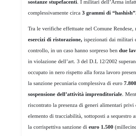
sostanze stupefacenti
. I militari dell’Arma infa
complessivamente circa
3 grammi di “hashish”
Tra le verifiche effettuate nel Comune Rendese, 
esercizi di
ristorazione,
ispezionati dai militari 
controllo, in un caso hanno sorpreso ben
due lav
in violazione dell’art. 3 del D.L 12/2002 supera
occupato in nero rispetto alla forza lavoro present
la sanzione pecuniaria complessiva di euro
7.80
sospensione dell’attività imprenditoriale
. Ment
riscontrato la presenza di generi alimentari privi 
elemento di tracciabilità, sottoposti a sequestro
la corrispettiva sanzione di
euro 1.500
(millecin