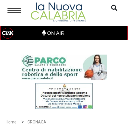
ON AIR
>
Home
CRONACA