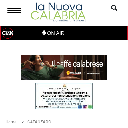
ON AIR
>
Home
CATANZARO