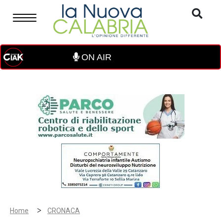
ON AIR
>
Home
CRONACA