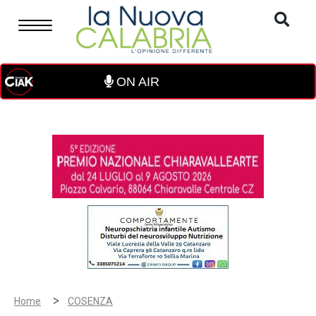
ON AIR
>
Home
COSENZA