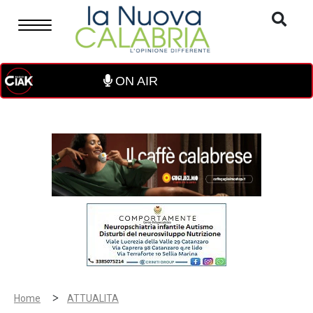
ON AIR
>
Home
ATTUALITA