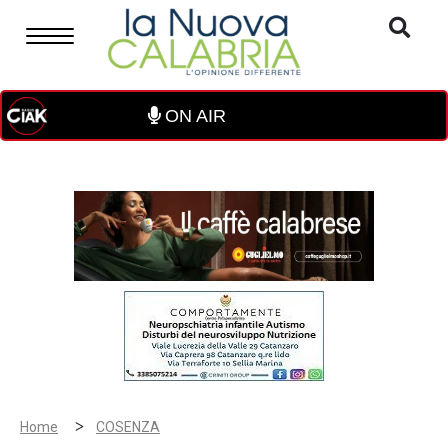
ON AIR
>
Home
COSENZA