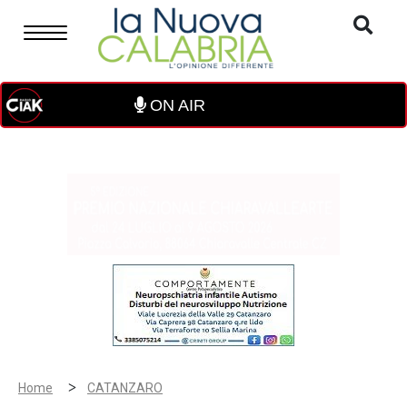
ON AIR
>
Home
CATANZARO