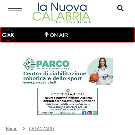
ON AIR
>
Home
CATANZARO