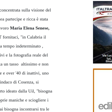
concentrata sulla visione del
ea partecipe e ricca è stata
Lavoro
Maria Elena Senese,
 fornitaci, "in Calabria il
 a tempo indeterminato ,
vi e la fotografia reale del
ta un tasso altissimo e non
e over '40 di inattivi, uno
indaco di Cosenza, si
to ideato dalla Uil, "bisogna
oprie maniche e sciogliere i
i bisogna incontrarsi tra le