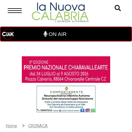
ON AIR
>
Home
CRONACA