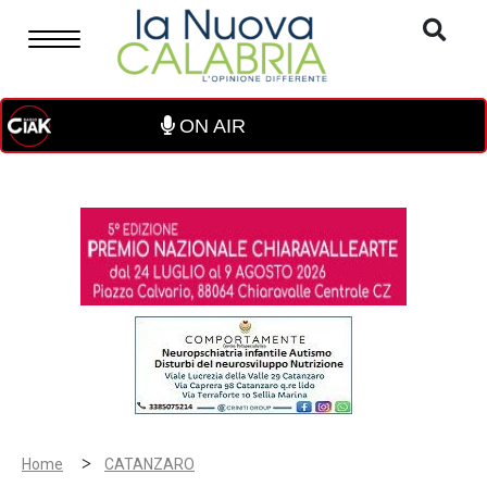
ON AIR
>
Home
CATANZARO