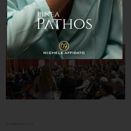
MGFF, "Domani è un altro
giorno" l'amicizia tragicomica
descritta da Simone Spada
03 agosto 2019 09:42