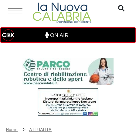
ON AIR
>
Home
ATTUALITA