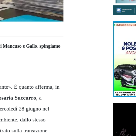
ieri Mancuso e Gallo, spingiamo
tante». È quanto afferma, in
saria Succurro
, a
ercoledì 28 giugno nel
biente, dallo stesso
rato sulla transizione