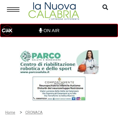
ON AIR
>
Home
CRONACA