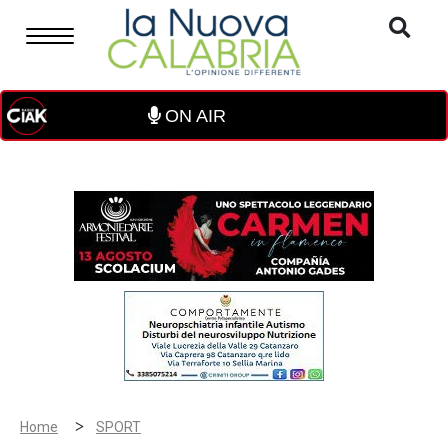
ON AIR
>
Home
SPORT