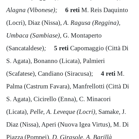
Alagna (Vibonese);
6 reti
M. Reis Daquinto
(Locri), Diaz (Nissa),
A. Ragusa (Reggina),
Umbaca (Sambiase),
G. Montaperto
(Sancataldese)
;
5 reti
Capomaggio (Città Di
S. Agata), Bonanno (Licata), Palmieri
(Scafatese), Candiano (Siracusa);
4 reti
M.
Palma (Castrum Favara), Manfrellotti (Città Di
S. Agata), Cicirello (Enna), C. Minacori
(Licata),
Pelle, A. Leveque (Locri)
, Samake, J.
Diaz (Nissa), Aperi (Nuova Igea Virtus), M. Di
Piazza (Pompei),
D. Girasole, A. Barillà