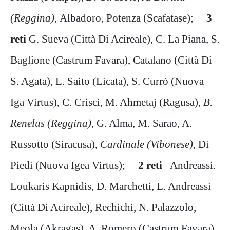
(Reggina),
Albadoro, Potenza (Scafatase);
3
reti
G. Sueva (Città Di Acireale), C. La Piana, S.
Baglione (Castrum Favara), Catalano (Città Di
S. Agata), L. Saito (Licata), S. Currò (Nuova
Iga Virtus), C. Crisci, M. Ahmetaj (Ragusa),
B.
Renelus (Reggina),
G. Alma, M. Sarao, A.
Russotto (Siracusa),
Cardinale (Vibonese)
, Di
Piedi (Nuova Igea Virtus);
2 reti
Andreassi.
Loukaris Kapnidis, D. Marchetti, L. Andreassi
(Città Di Acireale), Rechichi, N. Palazzolo,
Meola (Akragas), A. Romero (Castrum Favara),