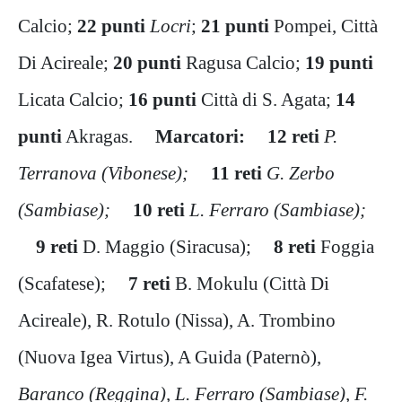
Calcio;
22 punti
Locri
;
21 punti
Pompei, Città
Di Acireale;
20 punti
Ragusa Calcio;
19 punti
Licata Calcio;
16 punti
Città di S. Agata;
14
punti
Akragas.
Marcatori: 12 reti
P.
Terranova (Vibonese);
11 reti
G. Zerbo
(Sambiase);
10 reti
L. Ferraro (Sambiase);
9 reti
D. Maggio (Siracusa);
8 reti
Foggia
(Scafatese);
7 reti
B. Mokulu (Città Di
Acireale), R. Rotulo (Nissa), A. Trombino
(Nuova Igea Virtus), A Guida (Paternò),
Baranco (Reggina), L. Ferraro (Sambiase), F.