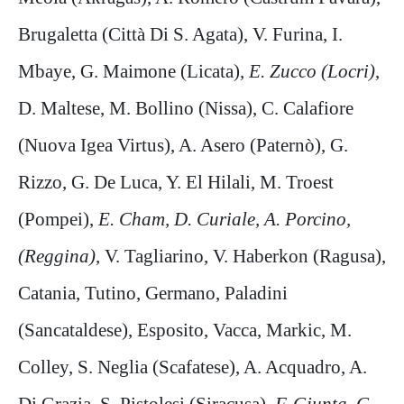
Brugaletta (Città Di S. Agata), V. Furina, I.
Mbaye, G. Maimone (Licata),
E. Zucco (Locri)
,
D. Maltese, M. Bollino (Nissa), C. Calafiore
(Nuova Igea Virtus), A. Asero (Paternò), G.
Rizzo, G. De Luca, Y. El Hilali, M. Troest
(Pompei),
E. Cham, D. Curiale, A. Porcino,
(Reggina)
, V. Tagliarino, V. Haberkon (Ragusa),
Catania, Tutino, Germano, Paladini
(Sancataldese), Esposito, Vacca, Markic, M.
Colley, S. Neglia (Scafatese), A. Acquadro, A.
Di Grazia, S. Pistolesi (Siracusa),
F. Giunta, G.