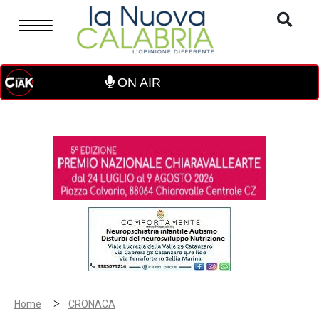
ON AIR
>
Home
CRONACA