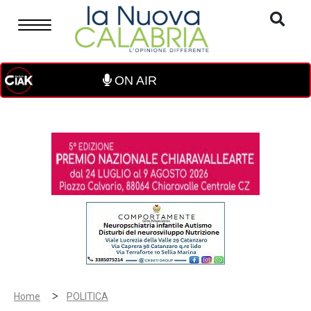
ON AIR
>
Home
POLITICA