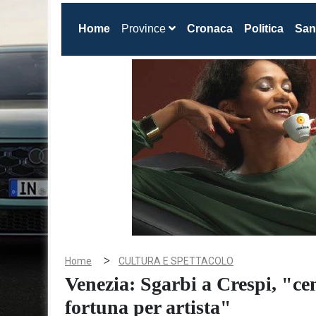
(current)
Home
Province
Cronaca
Politica
San
>
Home
CULTURA E SPETTACOLO
Venezia: Sgarbi a Crespi, "ce
fortuna per artista"