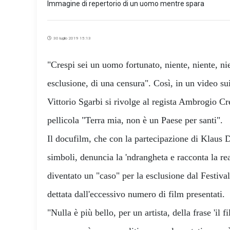
Immagine di repertorio di un uomo mentre spara
30 luglio 2019 15:13
"Crespi sei un uomo fortunato, niente, niente, ni
esclusione, di una censura". Così, in un video sui 
Vittorio Sgarbi si rivolge al regista Ambrogio Cr
pellicola "Terra mia, non è un Paese per santi".
Il docufilm, che con la partecipazione di Klaus D
simboli, denuncia la 'ndrangheta e racconta la r
diventato un "caso" per la esclusione dal Festiva
dettata dall'eccessivo numero di film presentati.
"Nulla è più bello, per un artista, della frase 'il f