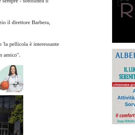
 sempre - sottolinea il
io il direttore Barbera,
 'la pellicola è interessante
n amico".